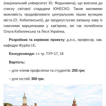
(національний університет Ю. Федьковича), що внесена до
списку світової спадщини ЮНЕСКО. Також матимемо
можливість продефілювати центральною пішою вулицею
міста (О. Кобилянської), де продегустуємо запашну каву із
смачними марципанами у кав’ярнях, які так полюбляли
Ольга Кобилянська та Леся Українка.
Розробник та керівник проекту:
д.е.н., професор, зав.
кафедри Журба І.Є.
Екскурсоводи:
ст. гр. ТУР-17, 18
Вартість:
– для членів профспілки та студентів:
250 грн
;
– для гостей:
300 грн
.