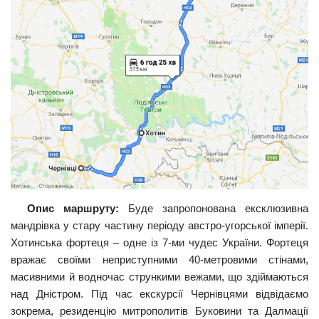
Опис маршруту:
Буде запропонована ексклюзивна
мандрівка у стару частину періоду австро-угорської імперії.
Хотинська фортеця – одне із 7-ми чудес України. Фортеця
вражає своїми неприступними 40-метровими стінами,
масивними й водночас стрункими вежами, що здіймаються
над Дністром. Під час екскурсії Чернівцями відвідаємо
зокрема, резиденцію митрополитів Буковини та Далмації