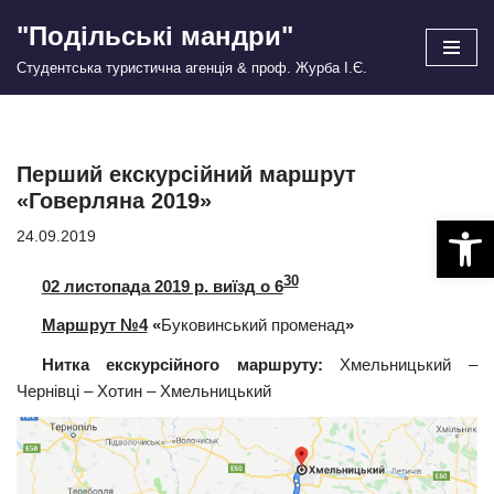
"Подільські мандри"
Перейти
Студентська туристична агенція & проф. Журба І.Є.
до
вмісту
Перший екскурсійний маршрут
«Говерляна 2019»
Відкри
24.09.2019
30
02 листопада 2019 р. виїзд о 6
Маршрут №4
«
Буковинський променад
»
Нитка екскурсійного маршруту:
Хмельницький –
Чернівці – Хотин – Хмельницький